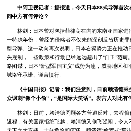
中阿卫视记者：据报道，今天日本88式导弹首次
问中方有何评论？
林剑：日本曾对包括菲律宾在内的东南亚国家进
一特殊年份，曾经的侵略者不仅未能深刻反省历史罪
型导弹。这一动向再次说明，日本右翼势力正在推动日
关规制，一些政策和行动已经远远超出了“自卫”范
略图谋，日本“新型军国主义”成势为患，威胁地区
域恪守承诺、谨言慎行。
《中国日报》记者：我们注意到，日前赖清德乘
众讽刺“像个小偷”，“是国际大笑话”。发言人对此有
林剑：日前，赖清德罔顾各方普遍反对，去程偷
返程，有关国家拒绝飞越，赖清德又偷飞强闯，令人
天下之大不韪，十分危险和疯狂。赖清德“偷渡式”窜