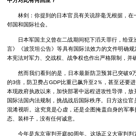
中方对此有何回应？
林剑：你提到的日本官员有关说辞毫无根据，在
邻国和国际社会。
日本军国主义曾在二战期间犯下滔天罪行，给亚
言》《波茨坦公告》等具有国际法效力的文件明确规
本宪法对军力、交战权、战争权也作出严格限制，并确
然而我们看到的是，日本最新防卫预算已突破9
的3倍，防卫费占GDP比重已飙升至2％，甚至还要进
本现政府执政以来，加快部署中远程进攻性导弹，放
国际法国内法规制，挑战战后国际秩序。日方这位官
混淆视听。这究竟是心虚，还是企图掩盖自身的军事
态、装样子，没有任何诚意。
今年是东京审判开庭80周年。这场正义大审判