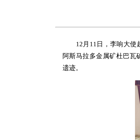
12月11日，李响大
阿斯马拉多金属矿杜巴瓦
遗迹。