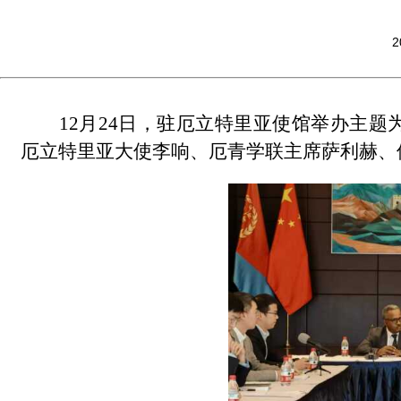
2
12月24日，驻厄立特里亚使馆举办主题
厄立特里亚大使李响、厄青学联主席萨利赫、