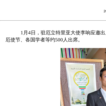
2
1月4日，驻厄立特里亚大使李响应邀出
厄使节、各国学者等约500人出席。