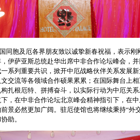
国同胞及厄各界朋友致以诚挚新春祝福，表示刚
年，伊萨亚斯总统赴华出席中非合作论坛峰会，并
成一系列重要共识，掀开中厄战略伙伴关系发展新
人文交流等各领域合作硕果累累；在国际舞台上相
机构扎根厄特、拼搏奋斗，以实际行动为中厄关系
航下，在中非合作论坛北京峰会精神指引下，在中
前景必然更加广阔。驻厄使馆也将继续秉持“外
和协助。