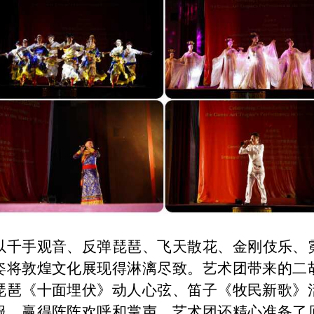
手观音、反弹琵琶、飞天散花、金刚伎乐、
姿将敦煌文化展现得淋漓尽致。艺术团带来的二
琵琶《十面埋伏》动人心弦、笛子《牧民新歌》
服，赢得阵阵欢呼和掌声。艺术团还精心准备了