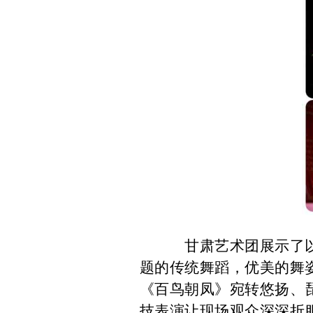
甘肃艺术团展示了以千
题的传统舞蹈，优美的舞
《百鸟朝凤》宛转悠扬、
技表演让现场观众深深折