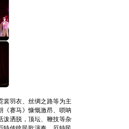
霓裳羽衣、丝绸之路等为主
胡《赛马》慷慨激昂、唢呐
活泼洒脱，顶坛、鞭技等杂
厄特传统民歌演奏，厄特民