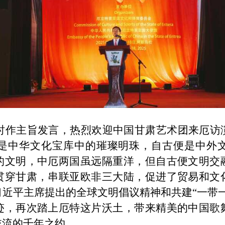
主旨发言，热烈欢迎中国甘肃艺术团来厄访
是中华文化宝库中的璀璨明珠，自古便是中外
的文明，中厄两国虽远隔重洋，但自古便文明交
贯穿甘肃，串联亚欧非三大陆，促进了贸易和文
习近平主席提出的全球文明倡议精神和共建
“一带
迹，再次踏上厄特这片沃土，带来精美的中国歌
交流的千年之约。